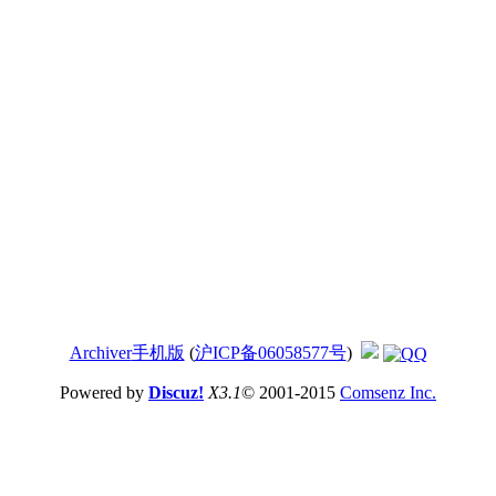
Archiver
手机版
(
沪ICP备06058577号
)
Powered by
Discuz!
X3.1
© 2001-2015
Comsenz Inc.